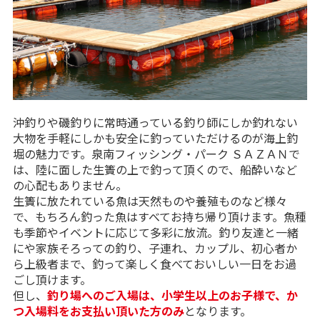
沖釣りや磯釣りに常時通っている釣り師にしか釣れない
大物を手軽にしかも安全に釣っていただけるのが海上釣
堀の魅力です。泉南フィッシング・パーク ＳＡＺＡＮで
は、陸に面した生簀の上で釣って頂くので、船酔いなど
の心配もありません。
生簀に放たれている魚は天然ものや養殖ものなど様々
で、もちろん釣った魚はすべてお持ち帰り頂けます。魚種
も季節やイベントに応じて多彩に放流。釣り友達と一緒
にや家族そろっての釣り、子連れ、カップル、初心者か
ら上級者まで、釣って楽しく食べておいしい一日をお過
ごし頂けます。
タニモト様
但し、
釣り場へのご入場は、小学生以上のお子様で、か
マダイ１１ シマアジ２ カンパチ１
つ入場料をお支払い頂いた方のみ
となります。