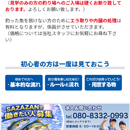
（
見学のみの方の釣り場へのご入場は硬くお断り致して
スガ様
おります。
よろしくお願い致します。）
マダイ６ ハマチ１
釣った魚を捌けない方のために
エラ取りや内臓の処理
は
有料となりますが、係員がさせていただきます。
※電話受付・お問い合わせ (AM6:00~PM7:00)
（価格については当社スタッフにお気軽にお尋ね下さ
泉南フィッシング・パークＳＡＺＡＮ
い）
072-482-0316
072-447-8230
080-8332-0993（直通）
初心者の方は一度は見ておこう
2026.08.04
8/4 釣果
泉南フィッシング・パークＳＡＺＡＮをご利用の皆様い
つもありがとうございます。
当釣り堀は釣って楽しく食べて美味しい一日をお過ごし
頂けるよう努めます。
飛び込みでのご参加、初心者の方も大歓迎です。