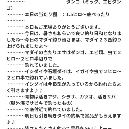
………… ダンゴ（ミック、エビダン
ゴ）
…………本日の当たり棚 ：1.5ヒロ～底べったり
…………
…………本日もご来場ありがとうございます。
…………今日は、暑さも和らいで良い釣り日和となりま
したね～今日のマダイ釣り頭さまは、マダイ２３匹釣り
上げられましたよ～
…………マダイの当たりエサはダンゴ、エビ類、虫で２
ヒロ～２ヒロ半辺りで
…………釣れていました。
…………イシダイや石垣ダイは、イガイや虫で２ヒロ～
２ヒロ半で釣れていました。
…………イシダイは今良型が入っているから釣れたらよ
く引きますよ♪♪
…………青物は活きアジ、シラサ、カツオ、活きサバ
（朝外海でサビキで釣ったもの）
…………で底付近で釣れていました。
…………明日も引き続きタイの釣果で賞品がもらえます
♪♪
…………皆さんたくさん釣って景品をGETしよーー