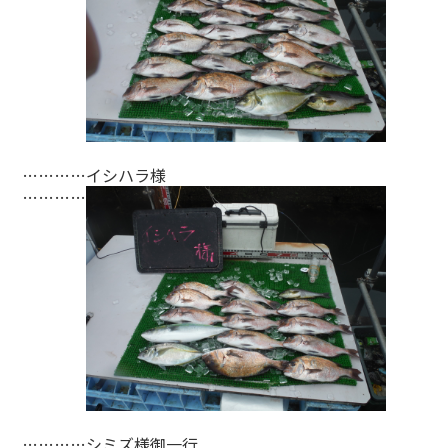
…………イシハラ様
…………
…………シミズ様御一行