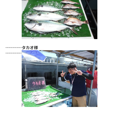
…………タカオ様
…………