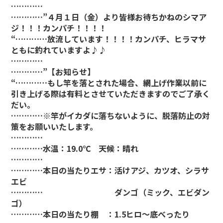
…………
…………”
４月１日（金）より皆様お待ちかねのシマア
ジ！！！カンパチ！！！！
“…………放流しています！！！！カンパチ、ヒラマサ
ともに釣れていますよ♪♪
…………
…………”
【お知らせ】
“…………もし竿を落とされた場合、網上げ作業以前に
引き上げる際は有料とさせていただきますのでご了承く
だい。
…………※竿がイカダに落ちないように、脱落防止の対
策をお願いいたします。
…………
…………水温：19.0℃ 天候：晴れ
…………
…………本日の当たりエサ：活けアジ、カツオ、シラサ
エビ
………… ダンゴ（ミック、エビダン
ゴ）
…………本日の当たり棚 ：1.5ヒロ～底べったり