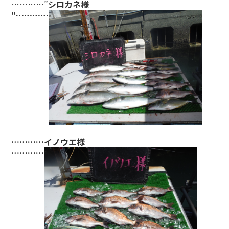
…………”
シロカネ様
“…………
…………イノウエ様
…………