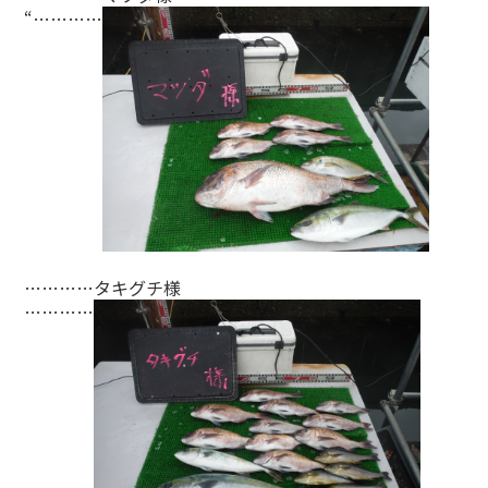
“…………
…………タキグチ様
…………