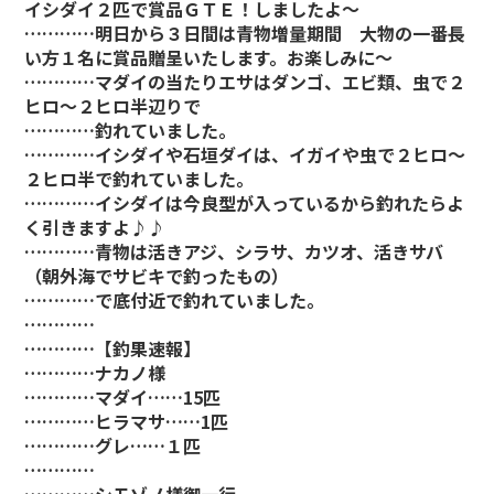
イシダイ２匹で賞品ＧＴＥ！しましたよ～
…………明日から３日間は青物増量期間 大物の一番長
い方１名に賞品贈呈いたします。お楽しみに～
…………マダイの当たりエサはダンゴ、エビ類、虫で２
ヒロ～２ヒロ半辺りで
…………釣れていました。
…………イシダイや石垣ダイは、イガイや虫で２ヒロ～
２ヒロ半で釣れていました。
…………イシダイは今良型が入っているから釣れたらよ
く引きますよ♪♪
…………青物は活きアジ、シラサ、カツオ、活きサバ
（朝外海でサビキで釣ったもの）
…………で底付近で釣れていました。
…………
…………【釣果速報】
…………ナカノ様
…………マダイ……15匹
…………ヒラマサ……1匹
…………グレ……１匹
…………