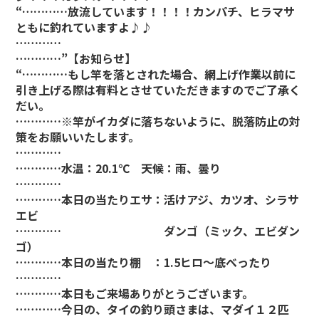
“…………放流しています！！！！カンパチ、ヒラマサ
ともに釣れていますよ♪♪
…………
…………”
【お知らせ】
“…………もし竿を落とされた場合、網上げ作業以前に
引き上げる際は有料とさせていただきますのでご了承く
だい。
…………※竿がイカダに落ちないように、脱落防止の対
策をお願いいたします。
…………
…………水温：20.1℃ 天候：雨、曇り
…………
…………本日の当たりエサ：活けアジ、カツオ、シラサ
エビ
………… ダンゴ（ミック、エビダン
ゴ）
…………本日の当たり棚 ：1.5ヒロ～底べったり
…………
…………本日もご来場ありがとうございます。
…………今日の、タイの釣り頭さまは、マダイ１２匹