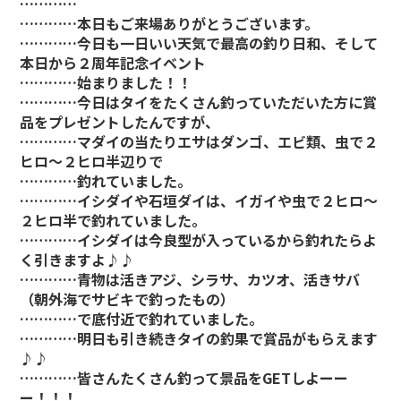
…………
…………本日もご来場ありがとうございます。
…………今日も一日いい天気で最高の釣り日和、そして
本日から２周年記念イベント
…………始まりました！！
…………今日はタイをたくさん釣っていただいた方に賞
品をプレゼントしたんですが、
…………マダイの当たりエサはダンゴ、エビ類、虫で２
ヒロ～２ヒロ半辺りで
…………釣れていました。
…………イシダイや石垣ダイは、イガイや虫で２ヒロ～
２ヒロ半で釣れていました。
…………イシダイは今良型が入っているから釣れたらよ
く引きますよ♪♪
…………青物は活きアジ、シラサ、カツオ、活きサバ
（朝外海でサビキで釣ったもの）
…………で底付近で釣れていました。
…………明日も引き続きタイの釣果で賞品がもらえます
♪♪
…………皆さんたくさん釣って景品をGETしよーー
ー！！！