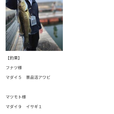
【釣果】
フナツ様
マダイ５ 景品活アワビ
マツモト様
マダイ９ イサギ１