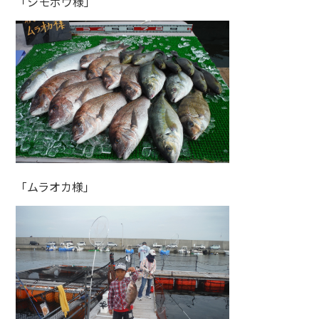
「シモボウ様」
「ムラオカ様」