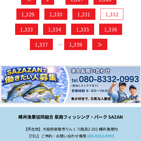
1,329
1,330
1,331
1,332
1,333
1,334
1,335
1,336
1,337
…
1,359
≫
樽井漁業協同組合 泉南フィッシング・パーク SAZAN
【所在地】大阪府泉南市りんくう南浜2-202 樽井漁港内
【TEL】ご予約・お問い合わせ専用
080-8332-0993