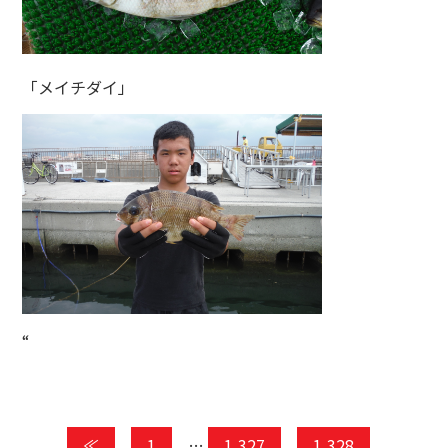
「メイチダイ」
“
≪
1
…
1,327
1,328