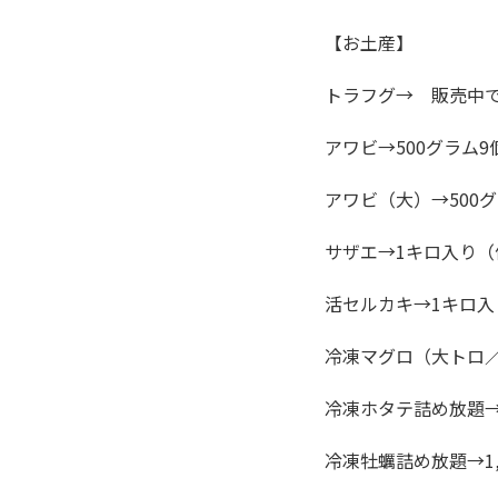
【お土産】
トラフグ→ 販売中で
アワビ→500グラム9
アワビ（大）→500グ
サザエ→1キロ入り（
活セルカキ→1キロ入り
冷凍マグロ（大トロ
冷凍ホタテ詰め放題→
冷凍牡蠣詰め放題→1,