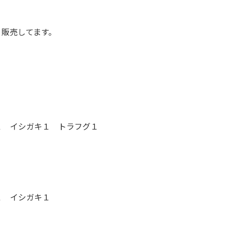
 販売してます。
１ イシガキ１ トラフグ１
１ イシガキ１