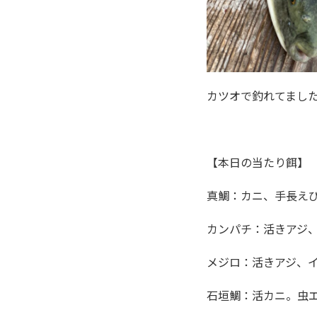
カツオで釣れてまし
【本日の当たり餌】
真鯛：カニ、手長え
カンパチ：活きアジ
メジロ：活きアジ、
石垣鯛：活カニ。虫