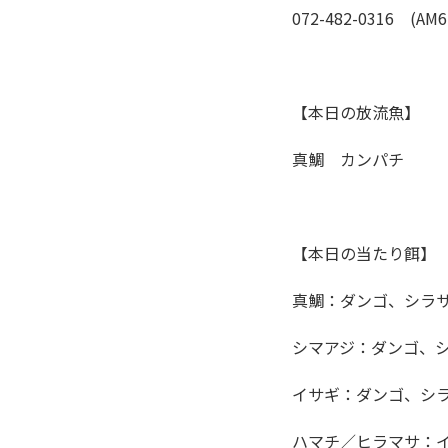
072-482-0316 (AM6
【本日の放流魚】
真鯛 カンパチ
【本日の当たり餌】
真鯛：ダンゴ、シラ
シマアジ：ダンゴ、
イサギ：ダンゴ、シ
ハマチ／ヒラマサ：