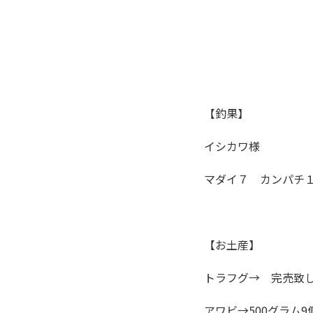
【釣果】
イシカワ様
マダイ７ カンパチ
【お土産】
トラフグ→ 完売致
アワビ→500グラム9