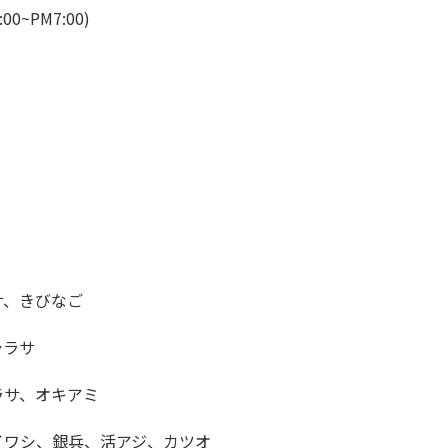
:00~PM7:00)
サ、きびなご
シラサ
ラサ、オキアミ
イワシ、銀兵、活アジ、カツオ