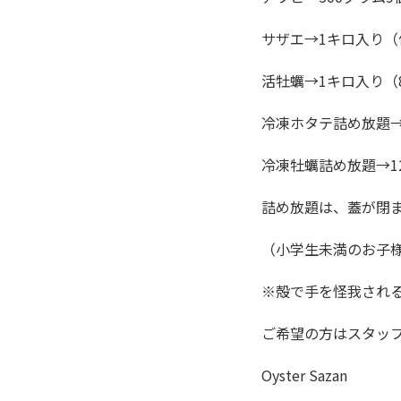
サザエ→1キロ入り（
活牡蠣→1キロ入り（
冷凍ホタテ詰め放題→
冷凍牡蠣詰め放題→1
詰め放題は、蓋が閉ま
（小学生未満のお子様
※殻で手を怪我され
ご希望の方はスタッ
Oyster Sazan