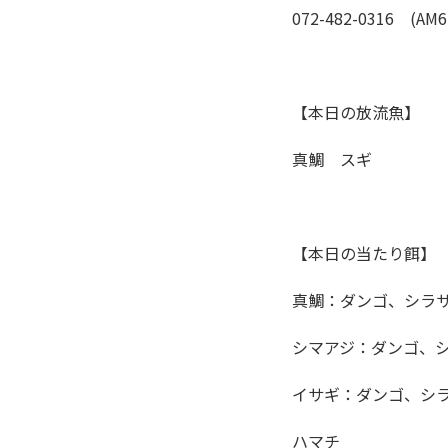
072-482-0316 (AM6
【本日の放流魚】
真鯛 スギ
【本日の当たり餌】
真鯛：ダンゴ、シラ
シマアジ：ダンゴ、
イサギ：ダンゴ、シ
ハマチ