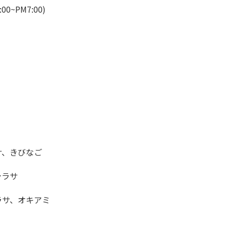
:00~PM7:00)
サ、きびなご
シラサ
ラサ、オキアミ