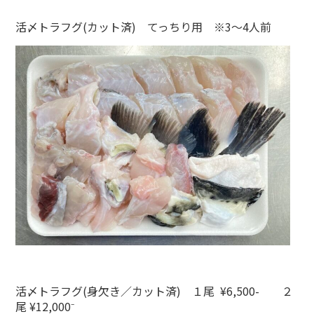
活〆トラフグ(カット済) てっちり用 ※3～4人前
活〆トラフグ(身欠き／カット済) １尾 ¥6,500- ２
尾 ¥12,000⁻