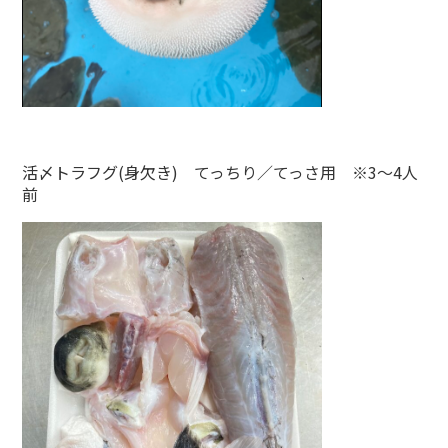
活〆トラフグ(身欠き) てっちり／てっさ用 ※3～4人
前