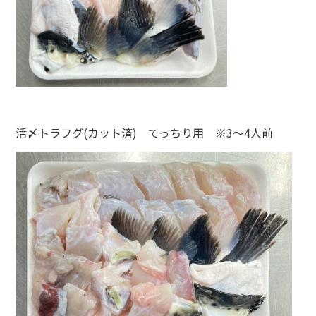
活〆トラフグ(カット済) てっちり用 ※3～4人前