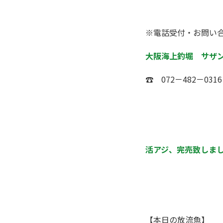
※電話受付・お問い
大阪海上釣堀 サザ
☎ 072－482－0316
活アジ、完売致しま
【本日の放流魚】