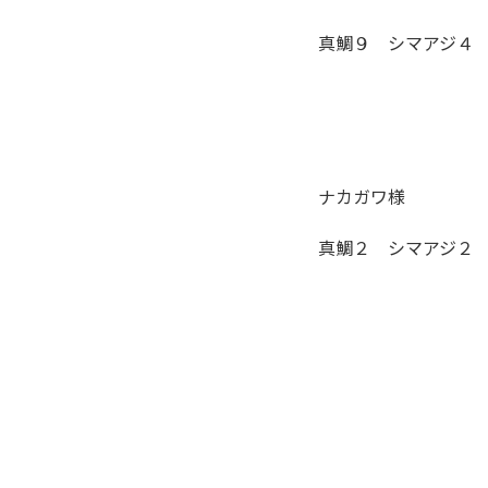
真鯛９ シマアジ４
ナカガワ様
真鯛２ シマアジ２