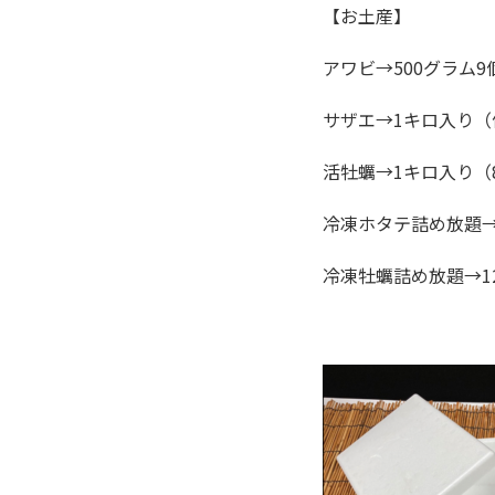
【お土産】
アワビ→500グラム9
サザエ→1キロ入り（
活牡蠣→1キロ入り（8
冷凍ホタテ詰め放題→
冷凍牡蠣詰め放題→1