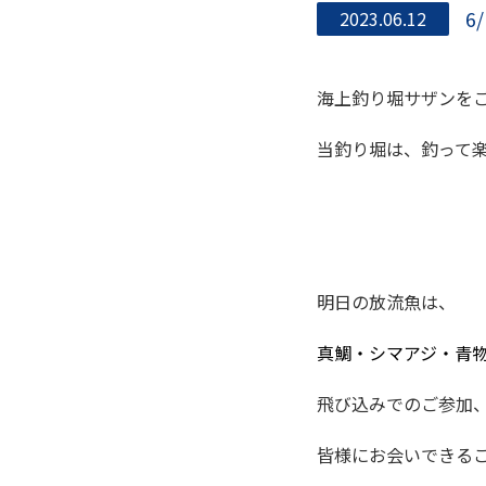
6
2023.06.12
海上釣り堀サザンを
当釣り堀は、釣って
明日の放流魚は、
真鯛・シマアジ・
青
飛び込みでのご参加
皆様にお会いできる