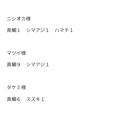
ニシオカ様
真鯛１ シマアジ１ ハマチ１
マツイ様
真鯛９ シマアジ１
タケミ様
真鯛６ スズキ１