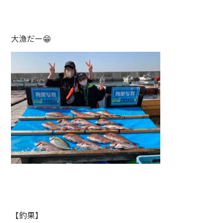
大漁だー😁
【釣果】