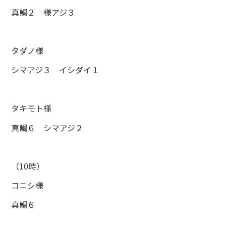
真鯛２ 様アジ３
タダノ様
シマアジ３ イシダイ１
タキモト様
真鯛６ シマアジ２
（10時）
コニシ様
真鯛６