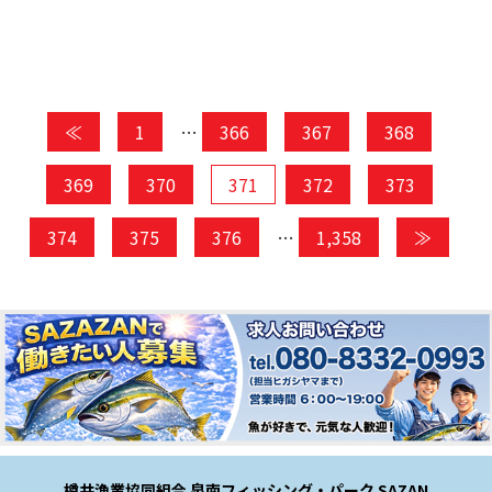
≪
1
…
366
367
368
369
370
371
372
373
374
375
376
…
1,358
≫
樽井漁業協同組合 泉南フィッシング・パーク SAZAN