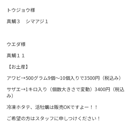
トウジョウ様
真鯛３ シマアジ１
ウエダ様
真鯛１１
【お土産】
アワビ→500グラム9個～10個入りで3500円（税込み）
サザエ→1キロ入り（個数大きさで変動）3400円（税込
み）
冷凍ホタテ、活牡蠣は販売OKですよー！！
ご希望の方はスタッフに申しつけください！