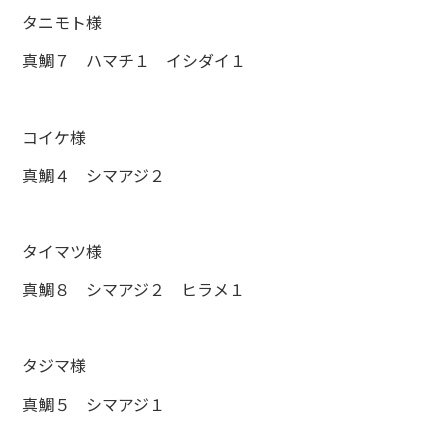
タニモト様
真鯛７ ハマチ１ イシダイ１
コイケ様
真鯛４ シマアジ２
タイマツ様
真鯛８ シマアジ２ ヒラメ１
タジマ様
真鯛５ シマアジ１