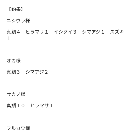
【釣果】
ニシウラ様
真鯛４ ヒラマサ１ イシダイ３ シマアジ１ スズキ
１
オカ様
真鯛３ シマアジ２
サカノ様
真鯛１０ ヒラマサ１
フルカワ様