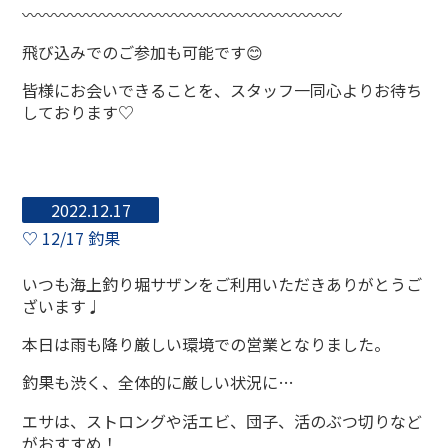
〰〰〰〰〰〰〰〰〰〰〰〰〰〰〰〰〰〰〰〰
飛び込みでのご参加も可能です😊
皆様にお会いできることを、スタッフ一同心よりお待ち
しております♡
2022.12.17
♡ 12/17 釣果
いつも海上釣り堀サザンをご利用いただきありがとうご
ざいます♩
本日は雨も降り厳しい環境での営業となりました。
釣果も渋く、全体的に厳しい状況に…
エサは、ストロングや活エビ、団子、活のぶつ切りなど
がおすすめ！