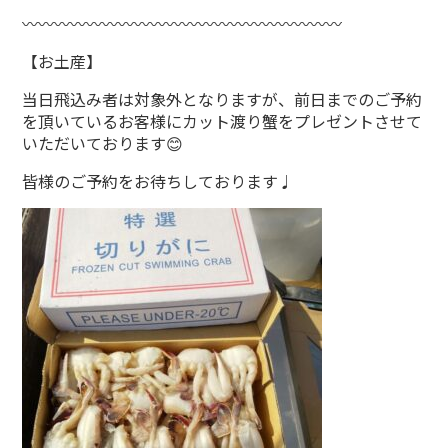
〰〰〰〰〰〰〰〰〰〰〰〰〰〰〰〰〰〰〰〰
【お土産】
当日飛込み者は対象外となりますが、前日までのご予約
を頂いているお客様にカット渡り蟹をプレゼントさせて
いただいております😊
皆様のご予約をお待ちしております♩