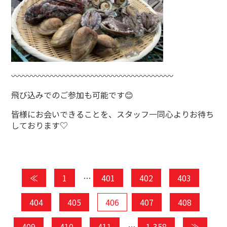
〰〰〰〰〰〰〰〰〰〰〰〰〰〰〰〰〰〰〰〰
飛び込みでのご参加も可能です😊
皆様にお会いできることを、スタッフ一同心よりお待ち
しております♡
≪
1
…
401
402
403
404
405
406
407
408
409
410
411
…
1,358
≫