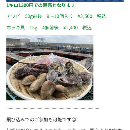
1キロ1300円での販売となります。
アワビ 50g前後 9～10個入り ¥3,500 税込
ホッキ貝 1kg 4個前後 ¥1,400 税込
〰〰〰〰〰〰〰〰〰〰〰〰〰〰〰〰〰〰〰〰
飛び込みでのご参加も可能です😊