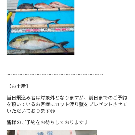
〰〰〰〰〰〰〰〰〰〰〰〰〰〰〰〰〰〰〰〰
【お土産】
当日飛込み者は対象外となりますが、前日までのご予約
を頂いているお客様にカット渡り蟹をプレゼントさせて
いただいております😊
皆様のご予約をお待ちしております♩