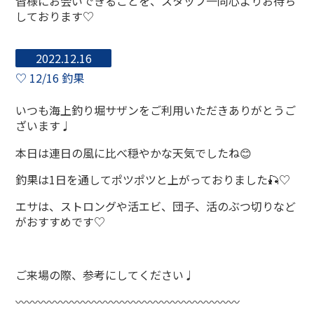
皆様にお会いできることを、スタッフ一同心よりお待ち
しております♡
2022.12.16
♡ 12/16 釣果
いつも海上釣り堀サザンをご利用いただきありがとうご
ざいます♩
本日は連日の風に比べ穏やかな天気でしたね😊
釣果は1日を通してポツポツと上がっておりました🎣♡
エサは、ストロングや活エビ、団子、活のぶつ切りなど
がおすすめです♡
ご来場の際、参考にしてください♩
〰〰〰〰〰〰〰〰〰〰〰〰〰〰〰〰〰〰〰〰