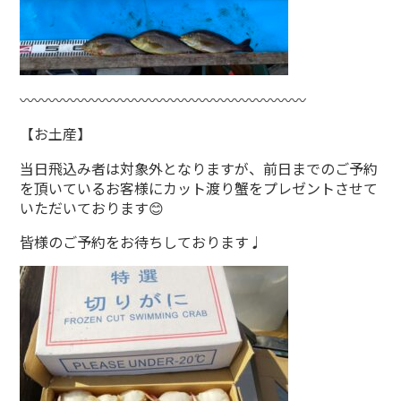
〰〰〰〰〰〰〰〰〰〰〰〰〰〰〰〰〰〰〰〰
【お土産】
当日飛込み者は対象外となりますが、前日までのご予約
を頂いているお客様にカット渡り蟹をプレゼントさせて
いただいております😊
皆様のご予約をお待ちしております♩