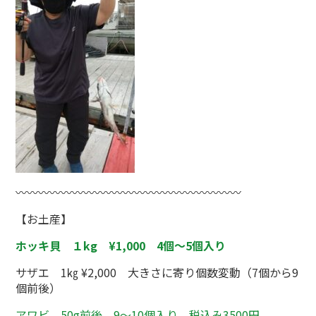
〰〰〰〰〰〰〰〰〰〰〰〰〰〰〰〰〰〰〰〰
【お土産】
ホッキ貝
１kg ¥1,000 4個～5個入り
サザエ 1㎏ ¥2,000 大きさに寄り個数変動（7個から9
個前後）
アワビ 50g前後 9～10個入り 税込み3500円