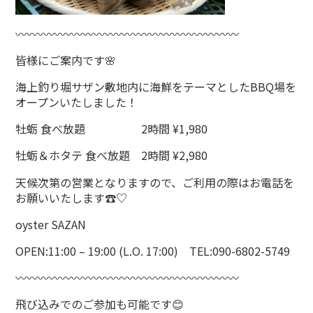
〰〰〰〰〰〰〰〰〰〰〰〰〰〰〰〰〰〰〰〰
皆様にご案内です🌸
海上釣り堀サザン敷地内に海鮮をテーマとしたBBQ場を
オープンいたしました！
牡蛎 食べ放題 2時間 ¥1,980
牡蛎＆ホタテ 食べ放題 2時間 ¥2,980
天候次第の営業となりますので、ご利用の際はお電話を
お願いいたします☎♡
oyster SAZAN
OPEN:11:00 – 19:00 (L.O. 17:00) TEL:090-6802-5749
〰〰〰〰〰〰〰〰〰〰〰〰〰〰〰〰〰〰〰〰
飛び込みでのご参加も可能です😊