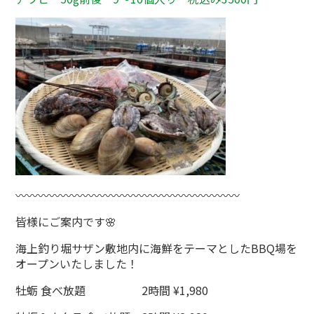
〰〰〰〰〰〰〰〰〰〰〰〰〰〰〰〰〰〰〰〰
皆様にご案内です🌸
海上釣り堀サザン敷地内に海鮮をテーマとしたBBQ場を
オープンいたしました！
牡蛎 食べ放題 2時間 ¥1,980