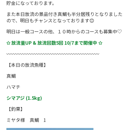
貯金になっております。
また本日放流の景品付き真鯛も半分居残りとなりました
ので、明日もチャンスとなっております😊
明日は一般コースの他、１０時からのコースも募集中♡
✩ 放流量UP & 放流回数5回 10/7まで開催中 ✩
〰〰〰〰〰〰〰〰〰〰〰〰〰〰〰〰〰〰〰〰
【本日の放流魚種】
真鯛
ハマチ
シマアジ (1.5kg)
【釣果】
ミヤタ様 真鯛 1