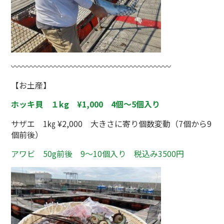
〰〰〰〰〰〰〰〰〰〰〰〰〰〰〰〰〰〰〰〰
【お土産】
ホッキ貝
１kg ¥1,000 4個～5個入り
サザエ 1㎏ ¥2,000 大きさに寄り個数変動（7個から9
個前後）
アワビ 50g前後 9～10個入り 税込み3500円