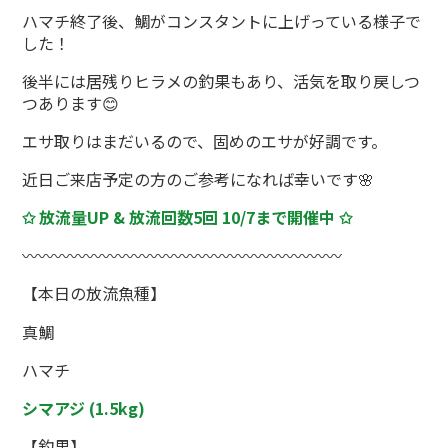
ハマチ終了後、鯛がコンスタントに上げっている様子で
した！
後半には居残りヒラメの釣果もあり、活気を取り戻しつ
つあります😊
エサ取りはまだいるので、固めのエサが好調です。
近日ご来店予定の方のご参考になれば幸いです🌸
✩ 放流量UP & 放流回数5回 10/7まで開催中 ✩
〰〰〰〰〰〰〰〰〰〰〰〰〰〰〰〰〰〰〰〰
【本日の放流魚種】
真鯛
ハマチ
シマアジ (1.5kg)
【釣果】