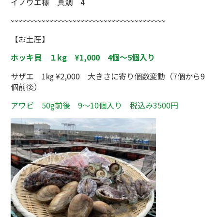
イノウエ様 真鯛 4
〰〰〰〰〰〰〰〰〰〰〰〰〰〰〰〰〰〰〰〰
【お土産】
ホッキ貝
１kg ¥1,000 4個～5個入り
サザエ 1㎏ ¥2,000 大きさに寄り個数変動（7個から9
個前後）
アワビ 50g前後 9～10個入り 税込み3500円