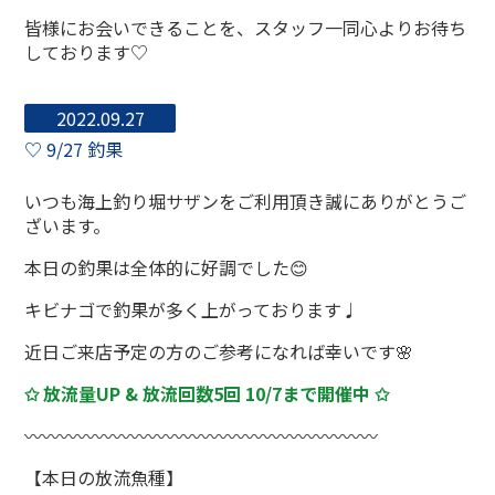
皆様にお会いできることを、スタッフ一同心よりお待ち
しております♡
2022.09.27
♡ 9/27 釣果
いつも海上釣り堀サザンをご利用頂き誠にありがとうご
ざいます。
本日の釣果は全体的に好調でした😊
キビナゴで釣果が多く上がっております♩
近日ご来店予定の方のご参考になれば幸いです🌸
✩ 放流量UP & 放流回数5回 10/7まで開催中 ✩
〰〰〰〰〰〰〰〰〰〰〰〰〰〰〰〰〰〰〰〰
【本日の放流魚種】