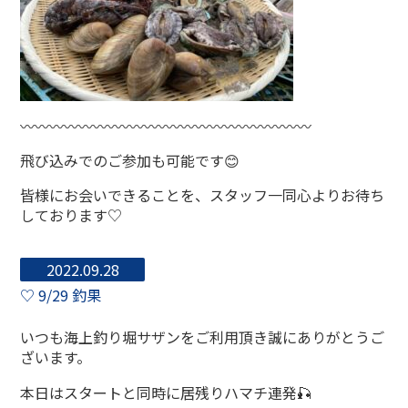
〰〰〰〰〰〰〰〰〰〰〰〰〰〰〰〰〰〰〰〰
飛び込みでのご参加も可能です😊
皆様にお会いできることを、スタッフ一同心よりお待ち
しております♡
2022.09.28
♡ 9/29 釣果
いつも海上釣り堀サザンをご利用頂き誠にありがとうご
ざいます。
本日はスタートと同時に居残りハマチ連発🎣