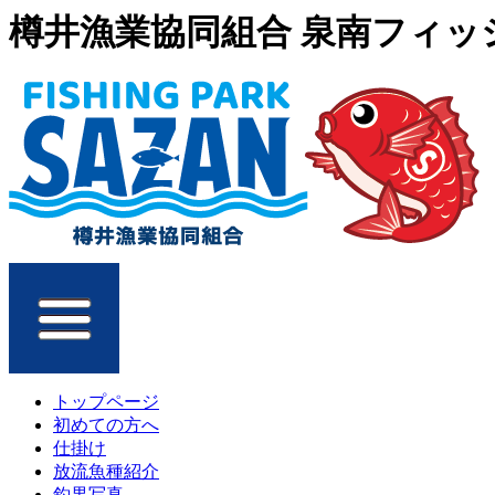
樽井漁業協同組合 泉南フィッシ
トップページ
初めての方へ
仕掛け
放流魚種紹介
釣果写真