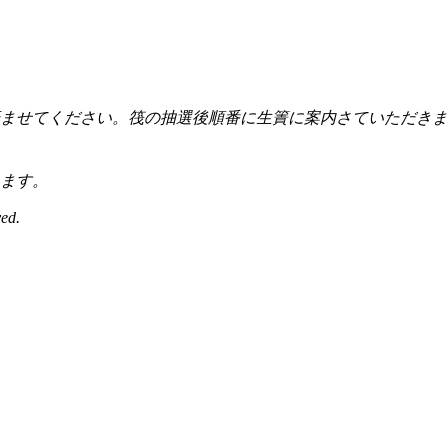
付を済ませてください。筏の抽選後順番に生簀に案内さていただ
ます。
ed.