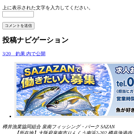
上に表示された文字を入力してください。
投稿ナビゲーション
3/20 釣果
内で公開
樽井漁業協同組合 泉南フィッシング・パーク SAZAN
【所在地】大阪府泉南市りんくう南浜2-202 樽井漁港内