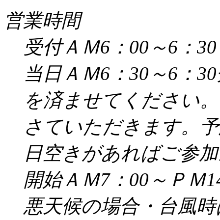
営業時間
受付ＡＭ6：00～6：30
当日ＡＭ6：30～6：
を済ませてください。
さていただきます。予
日空きがあればご参加
開始ＡＭ7：00～ＰＭ14
悪天候の場合・台風時