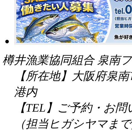
樽井漁業協同組合 泉南フ
【所在地】大阪府泉南市
港内
【TEL】ご予約・お
（担当ヒガシヤマまで／受