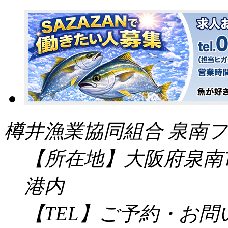
樽井漁業協同組合 泉南フ
【所在地】大阪府泉南市
港内
【TEL】ご予約・お