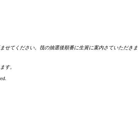
付を済ませてください。筏の抽選後順番に生簀に案内さていただ
ます。
ed.