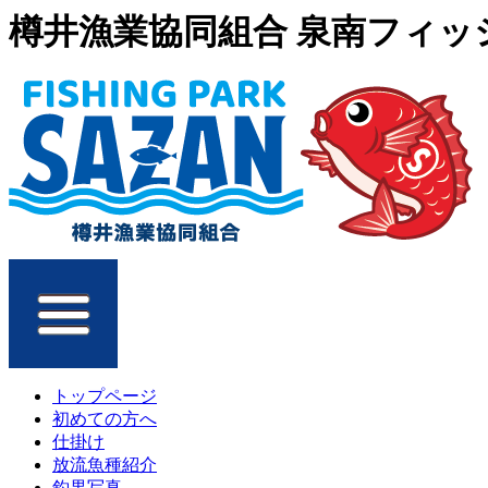
樽井漁業協同組合 泉南フィッシ
トップページ
初めての方へ
仕掛け
放流魚種紹介
釣果写真