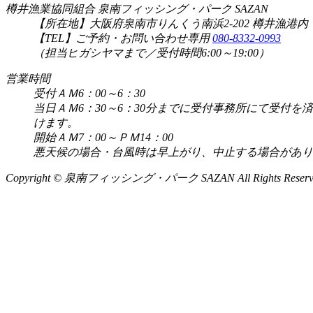
樽井漁業協同組合 泉南フィッシング・パーク SAZAN
【所在地】大阪府泉南市りんくう南浜2-202 樽井漁港内
【TEL】ご予約・お問い合わせ専用
080-8332-0993
（担当ヒガシヤマまで／受付時間6:00～19:00）
営業時間
受付ＡＭ6：00～6：30
当日ＡＭ6：30～6：30分までに受付事務所にて受
けます。
開始ＡＭ7：00～ＰＭ14：00
悪天候の場合・台風時は早上がり、中止する場合があり
Copyright © 泉南フィッシング・パーク SAZAN All Rights Reserv