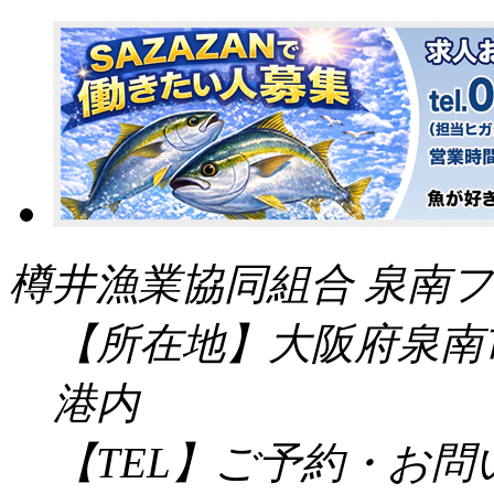
樽井漁業協同組合 泉南フ
【所在地】大阪府泉南市
港内
【TEL】ご予約・お