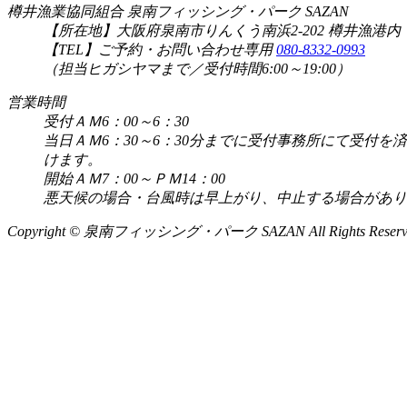
樽井漁業協同組合 泉南フィッシング・パーク SAZAN
【所在地】大阪府泉南市りんくう南浜2-202 樽井漁港内
【TEL】ご予約・お問い合わせ専用
080-8332-0993
（担当ヒガシヤマまで／受付時間6:00～19:00）
営業時間
受付ＡＭ6：00～6：30
当日ＡＭ6：30～6：30分までに受付事務所にて受
けます。
開始ＡＭ7：00～ＰＭ14：00
悪天候の場合・台風時は早上がり、中止する場合があり
Copyright © 泉南フィッシング・パーク SAZAN All Rights Reserv