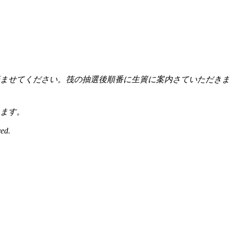
付を済ませてください。筏の抽選後順番に生簀に案内さていただ
ます。
ed.