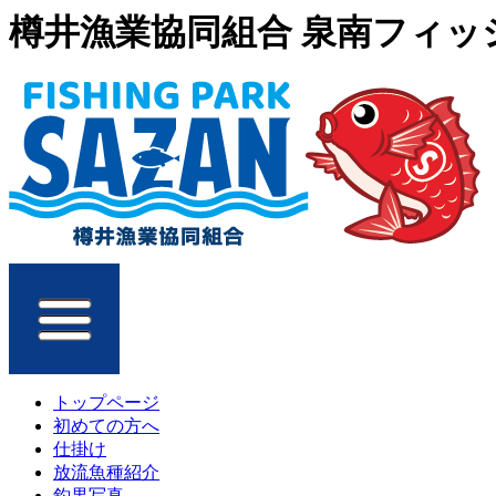
樽井漁業協同組合 泉南フィッシ
トップページ
初めての方へ
仕掛け
放流魚種紹介
釣果写真