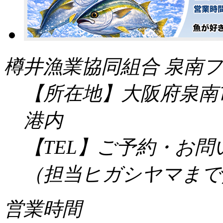
樽井漁業協同組合 泉南フ
【所在地】大阪府泉南市
港内
【TEL】ご予約・お
（担当ヒガシヤマまで／受
営業時間