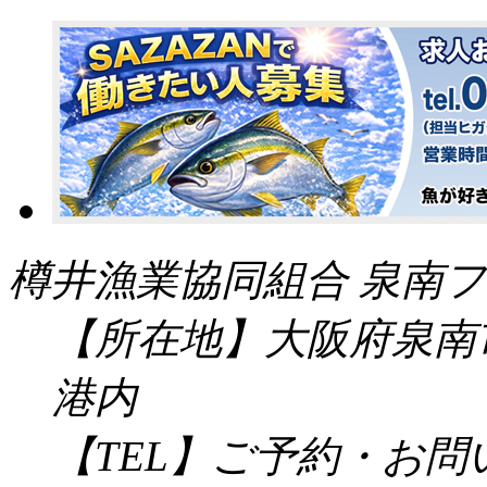
樽井漁業協同組合 泉南フ
【所在地】大阪府泉南市
港内
【TEL】ご予約・お