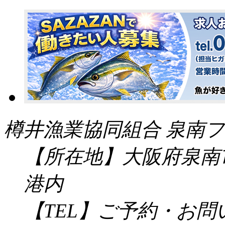
樽井漁業協同組合 泉南フ
【所在地】大阪府泉南市
港内
【TEL】ご予約・お