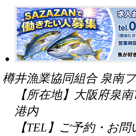
樽井漁業協同組合 泉南フ
【所在地】大阪府泉南市
港内
【TEL】ご予約・お