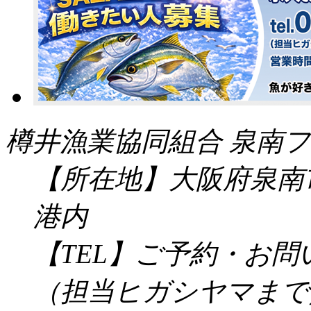
樽井漁業協同組合 泉南フ
【所在地】大阪府泉南市
港内
【TEL】ご予約・お
（担当ヒガシヤマまで／受