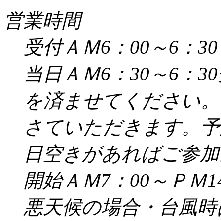
営業時間
受付ＡＭ6：00～6：30
当日ＡＭ6：30～6：
を済ませてください。
さていただきます。予
日空きがあればご参加
開始ＡＭ7：00～ＰＭ14
悪天候の場合・台風時