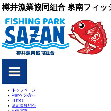
樽井漁業協同組合 泉南フィッシ
トップページ
初めての方へ
仕掛け
放流魚種紹介
釣果写真