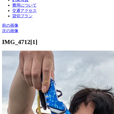
費用について
交通アクセス
貸切プラン
前の画像
次の画像
IMG_4712[1]