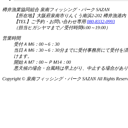
樽井漁業協同組合 泉南フィッシング・パーク SAZAN
【所在地】大阪府泉南市りんくう南浜2-202 樽井漁港内
【TEL】ご予約・お問い合わせ専用
080-8332-0993
（担当ヒガシヤマまで／受付時間6:00～19:00）
営業時間
受付ＡＭ6：00～6：30
当日ＡＭ6：30～6：30分までに受付事務所にて受
けます。
開始ＡＭ7：00～ＰＭ14：00
悪天候の場合・台風時は早上がり、中止する場合があり
Copyright © 泉南フィッシング・パーク SAZAN All Rights Reserv