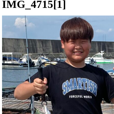
IMG_4715[1]