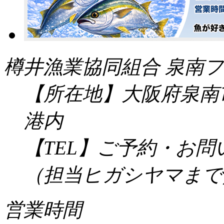
樽井漁業協同組合 泉南フ
【所在地】大阪府泉南市
港内
【TEL】ご予約・お
（担当ヒガシヤマまで／受
営業時間