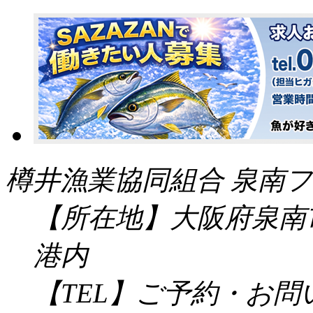
樽井漁業協同組合 泉南フ
【所在地】大阪府泉南市
港内
【TEL】ご予約・お