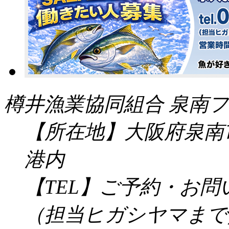
樽井漁業協同組合 泉南フ
【所在地】大阪府泉南市
港内
【TEL】ご予約・お
（担当ヒガシヤマまで／受