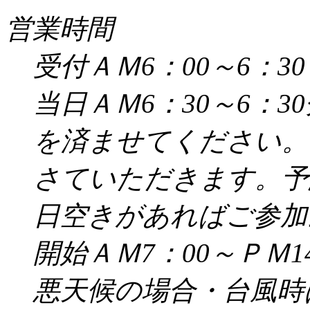
営業時間
受付ＡＭ6：00～6：30
当日ＡＭ6：30～6：
を済ませてください。
さていただきます。予
日空きがあればご参加
開始ＡＭ7：00～ＰＭ14
悪天候の場合・台風時