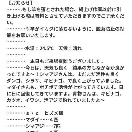
【お知らせ】
……….もし竿を落とされた場合、網上げ作業以前に引
き上げる際は有料とさせていただきますのでご了承くだ
い。
…………※竿がイカダに落ちないように、脱落防止の対
策をお願いいたします。
…………
…………水温：24.5℃ 天候：晴れ
…………
………… 本日もご来場有難うございました。
…………今日は、天気も良く 釣果の方もなかなか良か
ったですよ～！シマアジさんは、まだまだ活性も良く
ダンゴ、シラサ、キビナゴ、で良く上がっていました。
マダイさんも、ボチボチ活性が上がってきています。日
に日に回復してきていますよ。青物さんは、キビナゴ、
カツオ、イワシ、活アジで釣れていましたよ～
…………
…………ｓ・ｃ ヒズメ様
…………マダイ……４匹
…………シマアジ……7匹