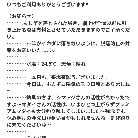
いつもご利用ありがとうございます!!
【お知らせ】
……….もし竿を落とされた場合、網上げ作業以前に引
き上げる際は有料とさせていただきますのでご了承くだ
い。
…………※竿がイカダに落ちないように、脱落防止の対
策をお願いいたします。
…………
…………水温：24.5℃ 天候：晴れ
…………
………… 本日もご来場有難うございました。
…………今日は、ポカポカ陽気の釣り日和とありましね
～
…………釣果の方は、シマアジさんの活性が高かったで
すよ～マダイさんの活性は、いまひとつ上がらずプレミ
アムマダイも大分釣り残してしまいました～残念です。
休み明けの金曜日が狙い目かもしれませんね。是非釣り
に来てくださいね～
…………
…………ミノベ様