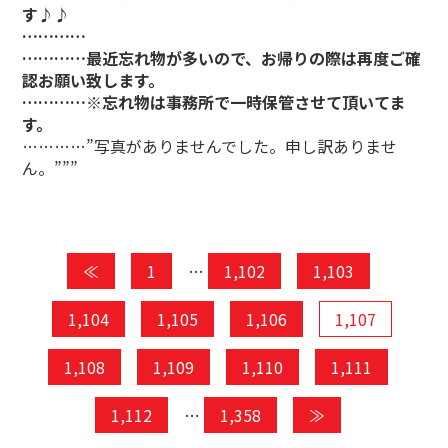
す♪♪
…………
…………最近忘れ物が多いので、お帰りの際は再度ご確
認お願い致します。
…………※忘れ物は事務所で一時保管させて頂いてま
す。
…………”写真がありませんでした。申し訳ありませ
ん。”””
≪
1
…
1,102
1,103
1,104
1,105
1,106
1,107
1,108
1,109
1,110
1,111
1,112
…
1,358
≫