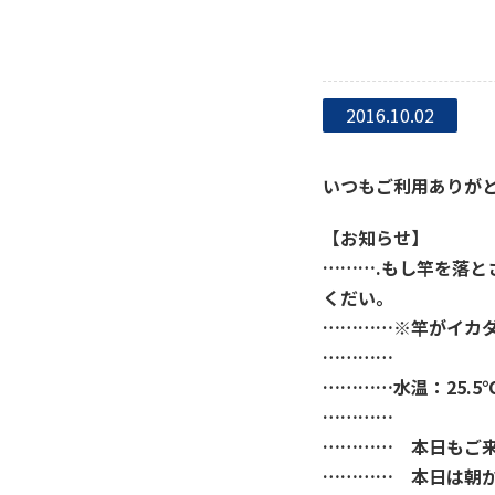
2016.10.02
いつもご利用ありがと
【お知らせ】
……….もし竿を落
くだい。
…………※竿がイカ
…………
…………水温：25.
…………
………… 本日もご
………… 本日は朝