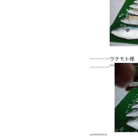
…………ウチモト様
…………””
“””””””