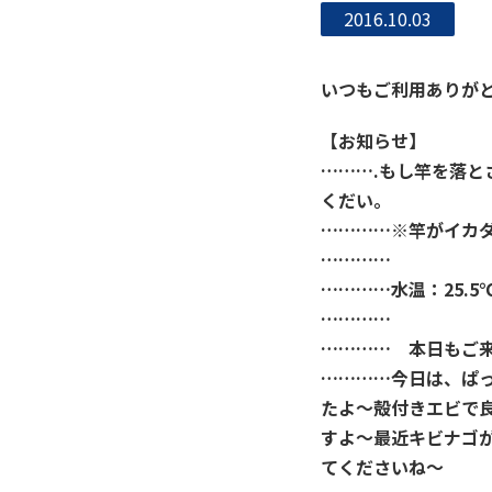
2016.10.03
いつもご利用ありがと
【お知らせ】
……….もし竿を落
くだい。
…………※竿がイカ
…………
…………水温：25.
…………
………… 本日もご
…………今日は、ぱ
たよ～殻付きエビで
すよ～最近キビナゴ
てくださいね～