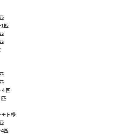
匹
1匹
匹
匹
ビ
匹
匹
…４匹
１匹
チモト様
匹
4匹