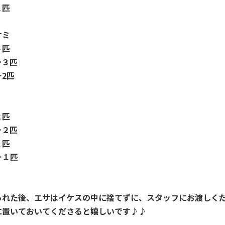
１匹
ケミ
４匹
…３匹
2匹
２匹
…２匹
１匹
…１匹
られた後、エサはイケスの中に捨てずに、スタッフにお渡しく
に置いておいてくださると嬉しいです♪♪