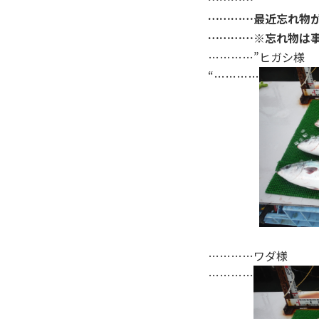
…………最近忘れ物
…………※忘れ物は
…………”ヒガシ様
“…………
…………ワダ様
…………