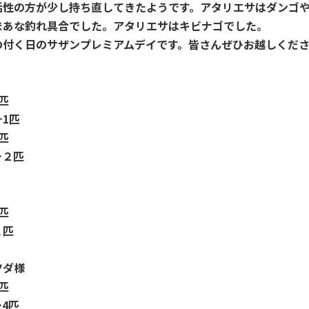
活性の方が少し持ち直してきたようです。アタリエサはダンゴ
まあな釣れ具合でした。アタリエサはキビナゴでした。
の付く日のサザンプレミアムデイです。皆さんぜひお越しくだ
匹
1匹
匹
…２匹
匹
１匹
ツダ様
匹
4匹