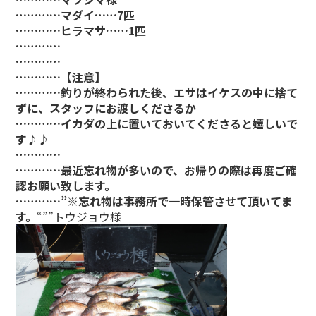
…………マダイ……7匹
…………ヒラマサ……1匹
…………
…………
…………【注意】
…………釣りが終わられた後、エサはイケスの中に捨て
ずに、スタッフにお渡しくださるか
…………イカダの上に置いておいてくださると嬉しいで
す♪♪
…………
…………最近忘れ物が多いので、お帰りの際は再度ご確
認お願い致します。
…………”※忘れ物は事務所で一時保管させて頂いてま
す。
“””トウジョウ様