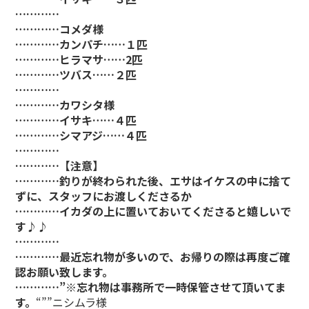
…………
…………コメダ様
…………カンパチ……１匹
…………ヒラマサ……2匹
…………ツバス……２匹
…………
…………カワシタ様
…………イサキ……４匹
…………シマアジ……４匹
…………
…………【注意】
…………釣りが終わられた後、エサはイケスの中に捨て
ずに、スタッフにお渡しくださるか
…………イカダの上に置いておいてくださると嬉しいで
す♪♪
…………
…………最近忘れ物が多いので、お帰りの際は再度ご確
認お願い致します。
…………”※忘れ物は事務所で一時保管させて頂いてま
す。
“””ニシムラ様