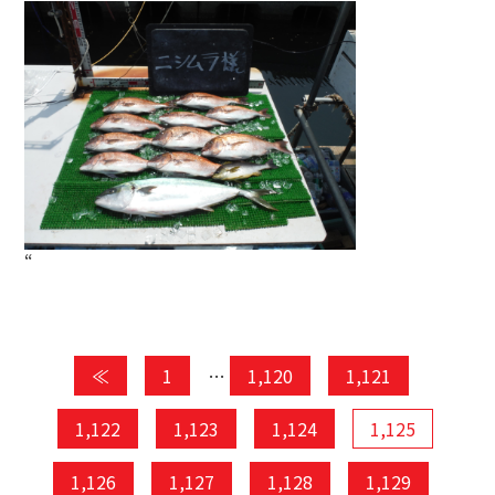
“
≪
1
…
1,120
1,121
1,122
1,123
1,124
1,125
1,126
1,127
1,128
1,129