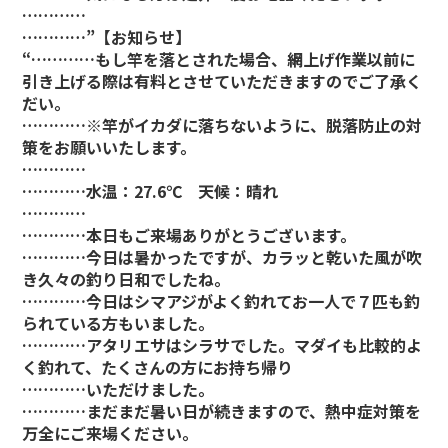
…………
…………”
【お知らせ】
“…………もし竿を落とされた場合、網上げ作業以前に
引き上げる際は有料とさせていただきますのでご了承く
だい。
…………※竿がイカダに落ちないように、脱落防止の対
策をお願いいたします。
…………
…………水温：27.6℃ 天候：晴れ
…………
…………本日もご来場ありがとうございます。
…………今日は暑かったですが、カラッと乾いた風が吹
き久々の釣り日和でしたね。
…………今日はシマアジがよく釣れてお一人で７匹も釣
られている方もいました。
…………アタリエサはシラサでした。マダイも比較的よ
く釣れて、たくさんの方にお持ち帰り
…………いただけました。
…………まだまだ暑い日が続きますので、熱中症対策を
万全にご来場ください。