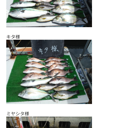
キタ様
ミヤシタ様