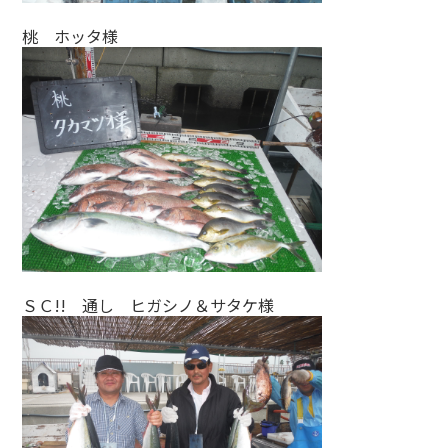
桃 ホッタ様
ＳＣ!! 通し ヒガシノ＆サタケ様