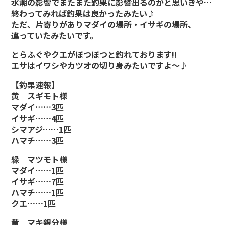
水潮の影響でまたまた釣果に影響出るのかと思いきや…
終わってみれば釣果は良かったみたい♪
ただ、片寄りがありマダイの場所・イサギの場所、
違っていたみたいです。
とらふぐやクエがぽつぽつと釣れております!!
エサはイワシやカツオの切り身みたいですよ～♪
【釣果速報】
黄 スギモト様
マダイ……3匹
イサギ……4匹
シマアジ……1匹
ハマチ……3匹
緑 マツモト様
マダイ……1匹
イサギ……7匹
ハマチ……1匹
クエ……1匹
黄 マキ親分様