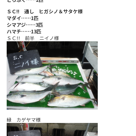
ＳＣ!! 通し ヒガシノ＆サタケ様
マダイ……1匹
シマアジ……3匹
ハマチ……13匹
ＳＣ!! 前半 ニイノ様
緑 カゲヤマ様