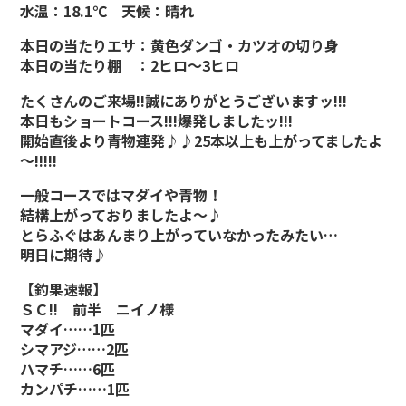
水温：18.1℃ 天候：晴れ
本日の当たりエサ：黄色ダンゴ・カツオの切り身
本日の当たり棚 ：2ヒロ～3ヒロ
たくさんのご来場!!誠にありがとうございますッ!!!
本日もショートコース!!!爆発しましたッ!!!
開始直後より青物連発♪♪25本以上も上がってましたよ
～!!!!!
一般コースではマダイや青物！
結構上がっておりましたよ～♪
とらふぐはあんまり上がっていなかったみたい…
明日に期待♪
【釣果速報】
ＳＣ!! 前半 ニイノ様
マダイ……1匹
シマアジ……2匹
ハマチ……6匹
カンパチ……1匹