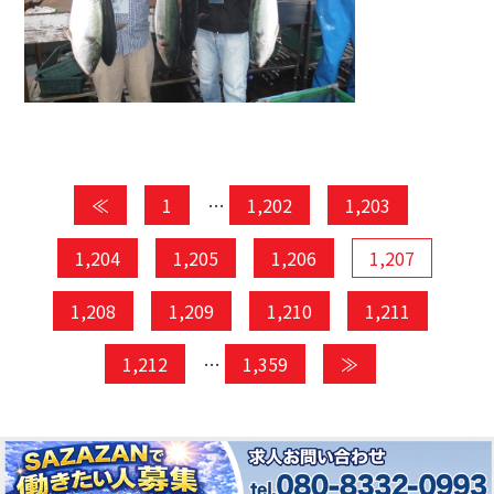
≪
1
…
1,202
1,203
1,204
1,205
1,206
1,207
1,208
1,209
1,210
1,211
1,212
…
1,359
≫