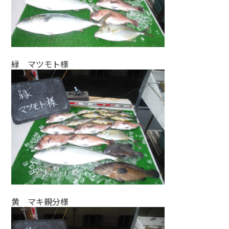
緑 マツモト様
黄 マキ親分様