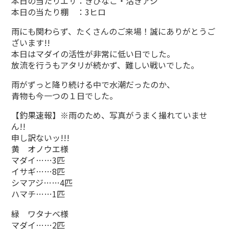
本日の当たりエサ：きびなご・活きアジ
本日の当たり棚 ：3ヒロ
雨にも関わらず、たくさんのご来場！誠にありがとうご
ざいます!!
本日はマダイの活性が非常に低い日でした。
放流を行うもアタリが続かず、難しい戦いでした。
雨がずっと降り続ける中で水潮だったのか、
青物も今一つの１日でした。
【釣果速報】※雨のため、写真がうまく撮れていませ
ん!!
申し訳ないッ!!!
黄 オノウエ様
マダイ……3匹
イサギ……8匹
シマアジ……4匹
ハマチ……1匹
緑 ワタナベ様
マダイ……2匹