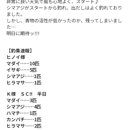
非常に良い天気で風も心地よく、スタート♪
シマアジがスタートから釣れ、出だしはよく釣れており
ました。
しかし、青物の活性が低かったのか、残ってしまいまし
た…
明日に期待ッ!!!
【釣果速報】
ヒノイ様
マダイ……10匹
イサギ……5匹
シマアジ……1匹
ヒラマサ……1匹
Ｋ様 ＳＣ!! 半日
マダイ……3匹
シマアジ……4匹
ハマチ……1匹
カンパチ……1匹
ヒラマサ……2匹