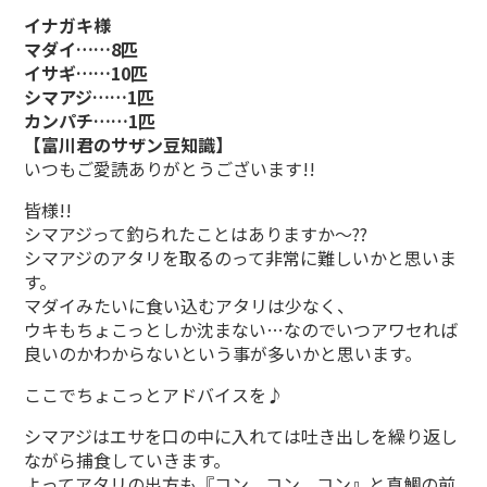
イナガキ様
マダイ……8匹
イサギ……10匹
シマアジ……1匹
カンパチ……1匹
【富川君のサザン豆知識】
いつもご愛読ありがとうございます!!
皆様!!
シマアジって釣られたことはありますか～??
シマアジのアタリを取るのって非常に難しいかと思いま
す。
マダイみたいに食い込むアタリは少なく、
ウキもちょこっとしか沈まない…なのでいつアワセれば
良いのかわからないという事が多いかと思います。
ここでちょこっとアドバイスを♪
シマアジはエサを口の中に入れては吐き出しを繰り返し
ながら捕食していきます。
よってアタリの出方も『コン、コン、コン』と真鯛の前