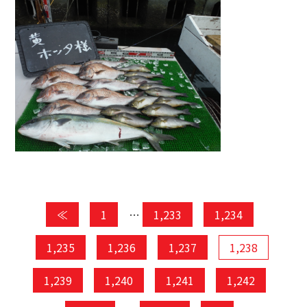
≪
1
…
1,233
1,234
1,235
1,236
1,237
1,238
1,239
1,240
1,241
1,242