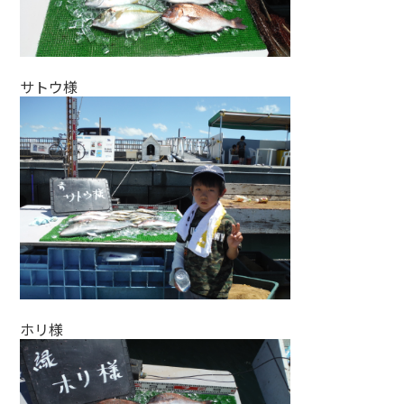
サトウ様
ホリ様