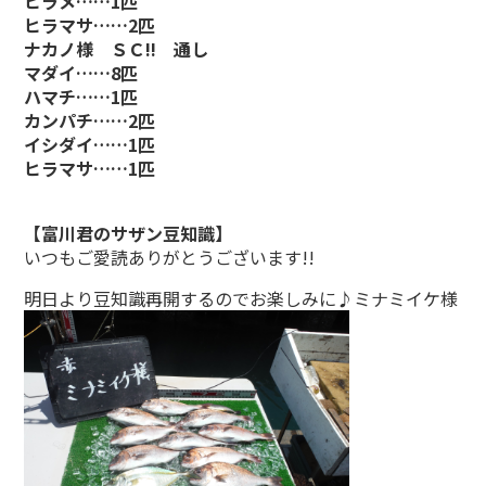
ヒラメ……1匹
ヒラマサ……2匹
ナカノ様 ＳＣ!! 通し
マダイ……8匹
ハマチ……1匹
カンパチ……2匹
イシダイ……1匹
ヒラマサ……1匹
【富川君のサザン豆知識】
いつもご愛読ありがとうございます!!
明日より豆知識再開するのでお楽しみに♪ミナミイケ様