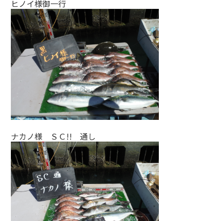
ヒノイ様御一行
ナカノ様 ＳＣ!! 通し