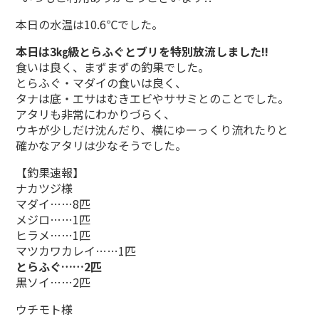
本日の水温は10.6℃でした。
本日は3㎏級とらふぐとブリを特別放流しました!!
食いは良く、まずまずの釣果でした。
とらふぐ・マダイの食いは良く、
タナは底・エサはむきエビやササミとのことでした。
アタリも非常にわかりづらく、
ウキが少しだけ沈んだり、横にゆーっくり流れたりと
確かなアタリは少なそうでした。
【釣果速報】
ナカツジ様
マダイ……8匹
メジロ……1匹
ヒラメ……1匹
マツカワカレイ……1匹
とらふぐ……2匹
黒ソイ……2匹
ウチモト様