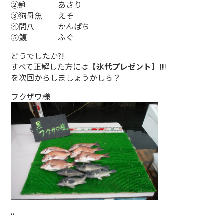
②鯏 あさり
③狗母魚 えそ
④間八 かんぱち
⑤鰒 ふぐ
どうでしたか?!
すべて正解した方には
【氷代プレゼント】!!!
を次回からしましょうかしら？
フクザワ様
“