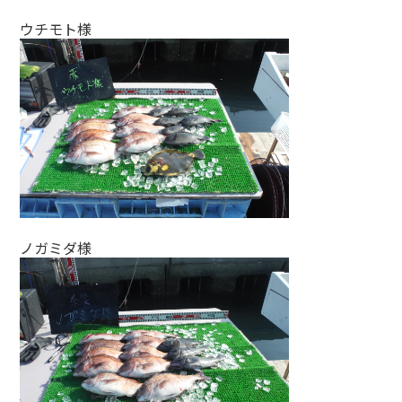
ウチモト様
ノガミダ様