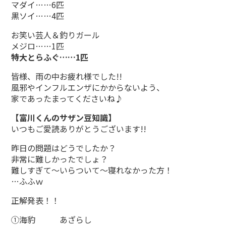
マダイ……6匹
黒ソイ……4匹
お笑い芸人＆釣りガール
メジロ……1匹
特大とらふぐ……1匹
皆様、雨の中お疲れ様でした!!
風邪やインフルエンザにかからないよう、
家であったまってくださいね♪
【富川くんのサザン豆知識】
いつもご愛読ありがとうございます!!
昨日の問題はどうでしたか？
非常に難しかったでしょ？
難しすぎて～いらついて～寝れなかった方！
…ふふｗ
正解発表！！
①海豹 あざらし