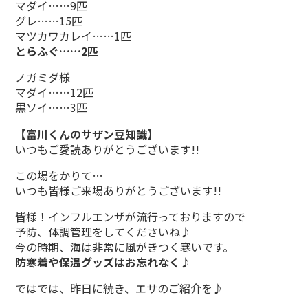
マダイ……9匹
グレ……15匹
マツカワカレイ……1匹
とらふぐ……2匹
ノガミダ様
マダイ……12匹
黒ソイ……3匹
【富川くんのサザン豆知識】
いつもご愛読ありがとうございます!!
この場をかりて…
いつも皆様ご来場ありがとうございます!!
皆様！インフルエンザが流行っておりますので
予防、体調管理をしてくださいね♪
今の時期、海は非常に風がきつく寒いです。
防寒着や保温グッズはお忘れなく♪
ではでは、昨日に続き、エサのご紹介を♪