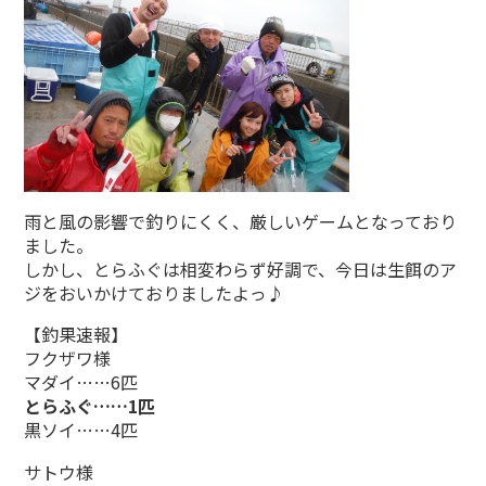
雨と風の影響で釣りにくく、厳しいゲームとなっており
ました。
しかし、とらふぐは相変わらず好調で、今日は生餌のア
ジをおいかけておりましたよっ♪
【釣果速報】
フクザワ様
マダイ……6匹
とらふぐ……1匹
黒ソイ……4匹
サトウ様