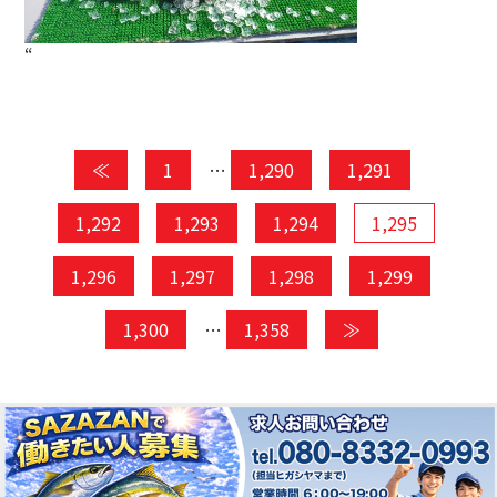
“
≪
1
…
1,290
1,291
1,292
1,293
1,294
1,295
1,296
1,297
1,298
1,299
1,300
…
1,358
≫