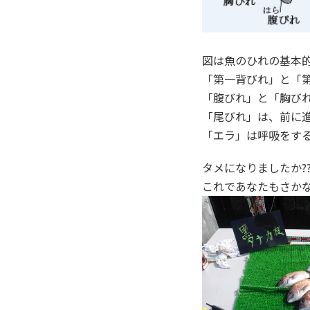
図は魚のひれの基本
「第一背びれ」と「
「腹びれ」と「胸び
「尾びれ」は、前に
「エラ」は呼吸をす
タメになりましたか?
これであなたもさか