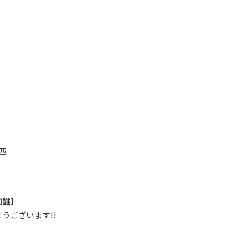
匹
知識】
うございます!!