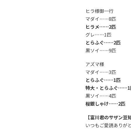
ヒラ様御一行
マダイ……8匹
ヒラメ……2匹
グレ……1匹
とらふぐ……2匹
黒ソイ……9匹
アズマ様
マダイ……3匹
とらふぐ……1匹
特大・とらふぐ……1
黒ソイ……4匹
桜銀しゃけ……2匹
【富川君のサザン豆
いつもご愛読ありがと