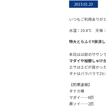
2015.01.23
いつもご利用ありがと
水温：10.4℃ 天候
特大とらふぐ!!放流
本日は以前のサザン
マダイや桜銀しゃけ
エサはエビが良かっ
タナはバラバラで2
【釣果速報】
タナカ様
マダイ……6匹
黒ソイ……2匹