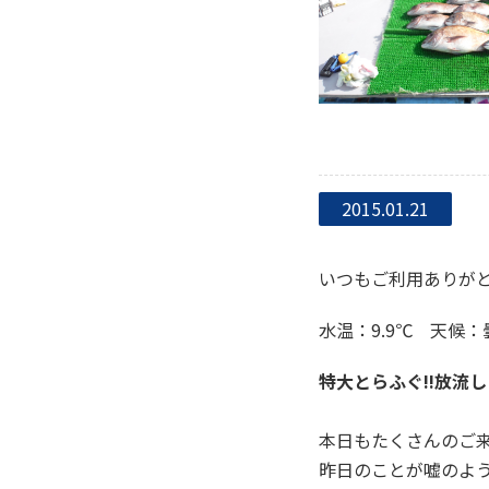
2015.01.21
いつもご利用ありがと
水温：9.9℃ 天候
特大とらふぐ!!放流
本日もたくさんのご来
昨日のことが嘘のよう