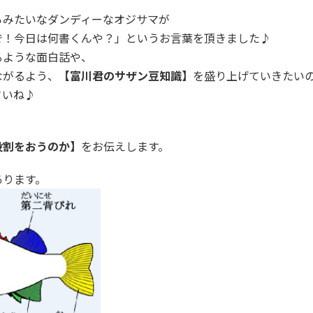
らみたいなダンディーなオジサマが
で！今日は何書くんや？」というお言葉を頂きました♪
るような面白話や、
ながるよう、
【富川君のサザン豆知識】
を盛り上げていきたい
さいね♪
役割をおうのか】
をお伝えします。
あります。