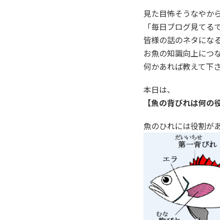
見た目怖そうなやか
「毎日ブログ見てる
皆様の話のネタにな
お魚の知識向上につ
何かあれば教えて下
本日は、
【魚の背びれは何の
魚のひれには役割が