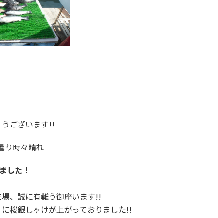
うございます!!
：曇り時々晴れ
しました！
場、誠に有難う御座います!!
に桜銀しゃけが上がっておりました!!