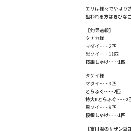
エサは様々でやはり
狙われる方はきびな
【釣果速報】
タナカ様
マダイ……2匹
黒ソイ……11匹
桜銀しゃけ……1匹
タケイ様
マダイ……3匹
とらふぐ……2匹
特大!!とらふぐ……2
黒ソイ……9匹
桜銀しゃけ……1匹
【富川君のサザン豆