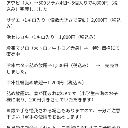
アワビ（大）→500グラム4個～5個入りで4,800円（税
込み）完売しました。
サザエ→1キロ入り（個数大きさで変動）2,000円（税込
み）
活セルカキ→1キロ入り 1,800円（税込み）
冷凍マグロ（大トロ／中トロ／赤身）⇢ 特別価格にて
販売中
冷凍ホタテ詰め放題→1,500円（税込み） → 完売致
しました。
冷凍牡蠣詰め放題→1,200円（税込み）
詰め放題は、蓋が閉まればOKです（小学生未満のお子
様に限り、100円引きさせていただきます）
※殻で手を怪我される場合もありますので、十分ご注意
下さい（軍手の使用をお勧めします）
魚貝類の詰合せ／セット、ご希望に合わせてご予約承り