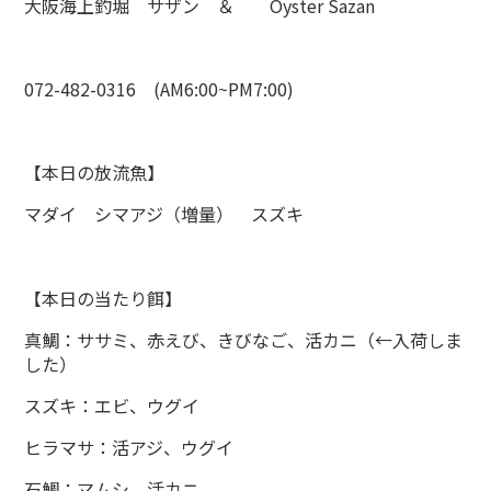
大阪海上釣堀 サザン ＆ Oyster Sazan
072-482-0316 (AM6:00~PM7:00)
【本日の放流魚】
マダイ シマアジ（増量） スズキ
【本日の当たり餌】
真鯛：ササミ、赤えび、きびなご、活カニ（←入荷しま
した）
スズキ：エビ、ウグイ
ヒラマサ：活アジ、ウグイ
石鯛：マムシ、活カニ