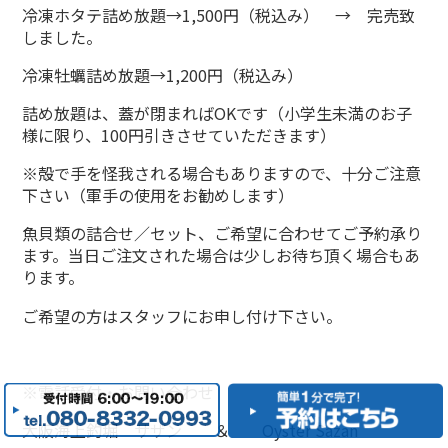
冷凍ホタテ詰め放題→1,500円（税込み） → 完売致
しました。
冷凍牡蠣詰め放題→1,200円（税込み）
詰め放題は、蓋が閉まればOKです（小学生未満のお子
様に限り、100円引きさせていただきます）
※殻で手を怪我される場合もありますので、十分ご注意
下さい（軍手の使用をお勧めします）
魚貝類の詰合せ／セット、ご希望に合わせてご予約承り
ます。当日ご注文された場合は少しお待ち頂く場合もあ
ります。
ご希望の方はスタッフにお申し付け下さい。
※電話受付・お問い合わせ
大阪海上釣堀 サザン ＆ Oyster Sazan