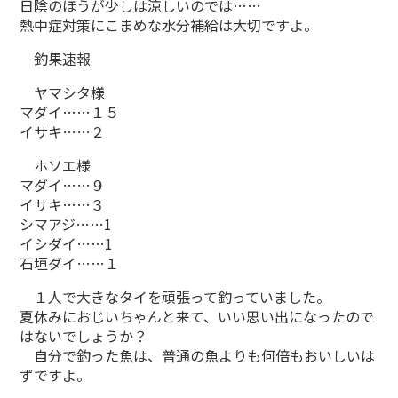
日陰のほうが少しは涼しいのでは……
熱中症対策にこまめな水分補給は大切ですよ。
釣果速報
ヤマシタ様
マダイ……１５
イサキ……２
ホソエ様
マダイ……９
イサキ……３
シマアジ……1
イシダイ……1
石垣ダイ……１
１人で大きなタイを頑張って釣っていました。
夏休みにおじいちゃんと来て、いい思い出になったので
はないでしょうか？
自分で釣った魚は、普通の魚よりも何倍もおいしいは
ずですよ。