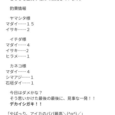
釣果情報
ヤマシタ様
マダイ……１５
イサキ……２
イチダ様
マダイ……４
イサキ……2
ヒラメ……１
カネコ様
マダイ……４
シマアジ……１
石垣ダイ……１
今日はダメかな？
そう思いかけた最後の最後に、見事な一発！！
デカイシガキ！！
「やぱっり、アイカのパパ最高＼(^o^)／」