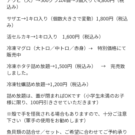
アワビ（大）→500グラム4個～5個入りで4,800円（税
込み）
サザエ→1キロ入り（個数大きさで変動）1,800円（税込
み）
活セルカキ→1キロ入り 1,600円（税込み）
冷凍マグロ（大トロ／中トロ／赤身）⇢ 特別価格にて
販売中
冷凍ホタテ詰め放題→1,500円（税込み） → 完売致
しました。
冷凍牡蠣詰め放題→1,200円（税込み）
詰め放題は、蓋が閉まればOKです（小学生未満のお子
様に限り、100円引きさせていただきます）
※殻で手を怪我される場合もありますので、十分ご注意
下さい（軍手の使用をお勧めします）
魚貝類の詰合せ／セット、ご希望に合わせてご予約承り