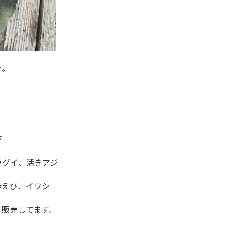
た。
び
ウグイ、活きアジ
赤えび、イワシ
 販売してます。