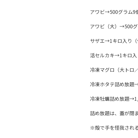
アワビ→500グラム9
アワビ（大）→500グ
サザエ→1キロ入り（
活セルカキ→1キロ入り
冷凍マグロ（大トロ
冷凍ホタテ詰め放題→
冷凍牡蠣詰め放題→1,
詰め放題は、蓋が閉ま
※殻で手を怪我され