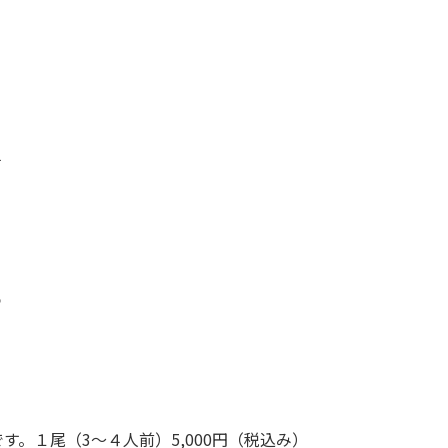
４
５
す。１尾（3～４人前）5,000円（税込み）