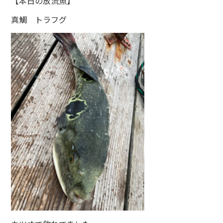
【本日の放流魚】
真鯛 トラフグ