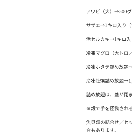
アワビ（大）→500グ
サザエ→1キロ入り（
活セルカキ→1キロ入り
冷凍マグロ（大トロ
冷凍ホタテ詰め放題→
冷凍牡蠣詰め放題→1,
詰め放題は、蓋が閉ま
※殻で手を怪我され
魚貝類の詰合せ／セ
合もあります。