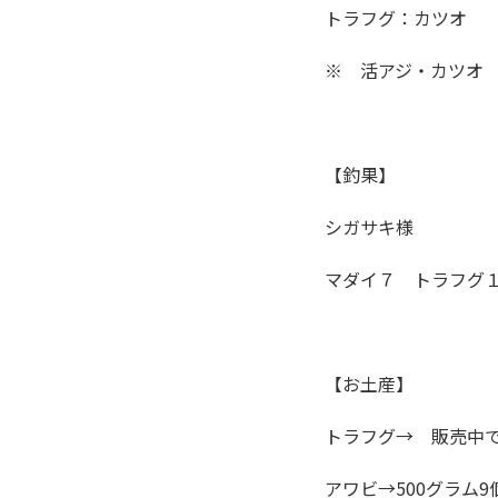
トラフグ：カツオ
※ 活アジ・カツオ
【釣果】
シガサキ様
マダイ７ トラフグ
【お土産】
トラフグ→ 販売中で
アワビ→500グラム9