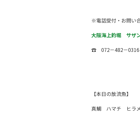
※電話受付・お問い
大阪海上釣堀 サザ
☎ 072－482－0316
【本日の放流魚】
真鯛 ハマチ ヒラ