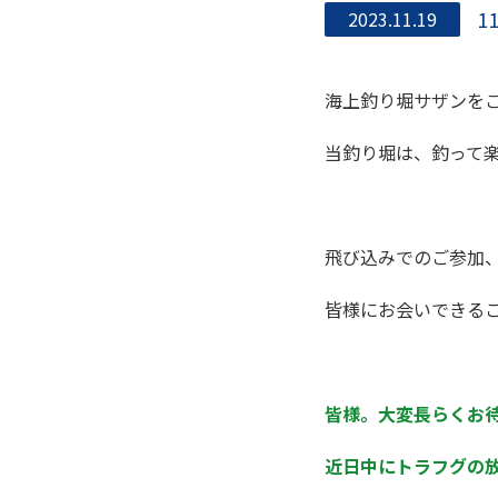
1
2023.11.19
海上釣り堀サザンを
当釣り堀は、釣って
飛び込みでのご参加
皆様にお会いできる
皆様。大変長らくお
近日中にトラフグの