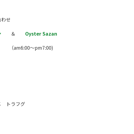
合わせ
ン
＆
Oyster Sazan
 （am6:00～pm7:00)
メ トラフグ