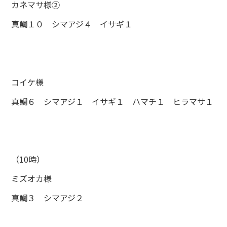
カネマサ様②
真鯛１０ シマアジ４ イサギ１
コイケ様
真鯛６ シマアジ１ イサギ１ ハマチ１ ヒラマサ１
（10時）
ミズオカ様
真鯛３ シマアジ２