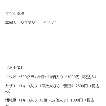
マツシタ様
真鯛３ シマアジ１ イサギ１
【お土産】
アワビ→500グラム9個～10個入りで3800円（税込み）
サザエ→1キロ入り（個数大きさで変動）2600円（税込
み）
活牡蠣→1キロ入り（8個～12個入り）1000円（税込
み）