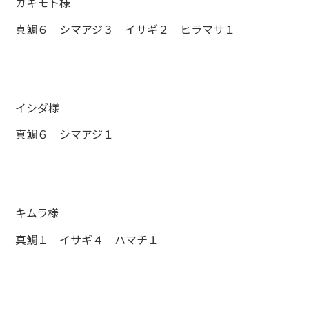
カキモト様
真鯛６ シマアジ３ イサギ２ ヒラマサ１
イシダ様
真鯛６ シマアジ１
キムラ様
真鯛１ イサギ４ ハマチ１