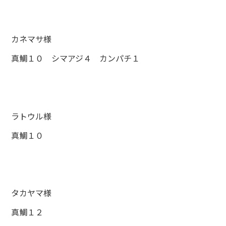
カネマサ様
真鯛１０ シマアジ４ カンパチ１
ラトウル様
真鯛１０
タカヤマ様
真鯛１２