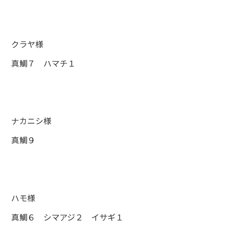
クラヤ様
真鯛７ ハマチ１
ナカニシ様
真鯛９
ハモ様
真鯛６ シマアジ２ イサギ１