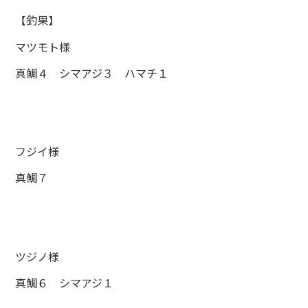
【釣果】
マツモト様
真鯛４ シマアジ３ ハマチ１
フジイ様
真鯛７
ツジノ様
真鯛６ シマアジ１