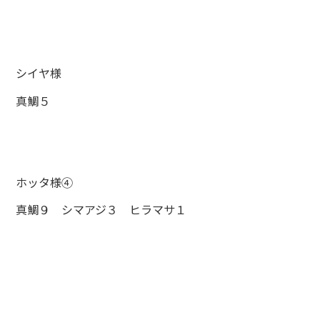
シイヤ様
真鯛５
ホッタ様④
真鯛９ シマアジ３ ヒラマサ１