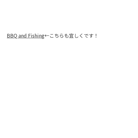
BBQ and F
ishing
←こちらも宜しくです！