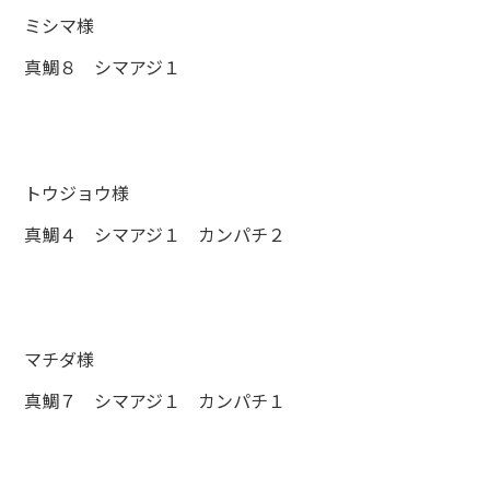
ミシマ様
真鯛８ シマアジ１
トウジョウ様
真鯛４ シマアジ１ カンパチ２
マチダ様
真鯛７ シマアジ１ カンパチ１