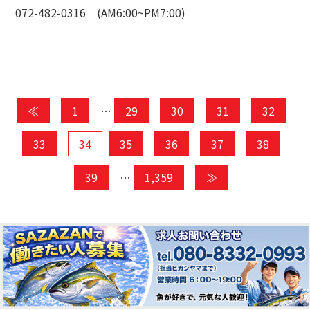
072-482-0316 (AM6:00~PM7:00)
≪
1
…
29
30
31
32
33
34
35
36
37
38
39
…
1,359
≫