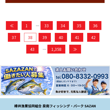
≪
1
…
33
34
35
36
37
38
39
40
41
42
43
…
1,358
≫
樽井漁業協同組合 泉南フィッシング・パーク SAZAN