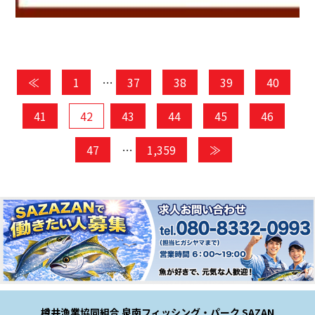
≪
1
…
37
38
39
40
41
42
43
44
45
46
47
…
1,359
≫
樽井漁業協同組合 泉南フィッシング・パーク SAZAN