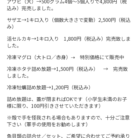
アワビ（大）→500グラム4個～5個入りで4,800円（税
込み）完売しました。
サザエ→1キロ入り（個数大きさで変動）2,500円（税込
み）
活セルカキ→1キロ入り 1,800円（税込み）完売致しま
した。
冷凍マグロ（大トロ／赤身）⇢ 特別価格にて販売中
冷凍ホタテ詰め放題→1,500円（税込み） → 完売致
しました。
冷凍牡蠣詰め放題→1,200円（税込み）
詰め放題は、蓋が閉まればOKです（小学生未満のお子
様に限り、100円引きさせていただきます）
※殻で手を怪我される場合もありますので、十分ご注意
下さい（軍手の使用をお勧めします）
魚貝類の詰合せ／セット、ご希望に合わせてご予約承り