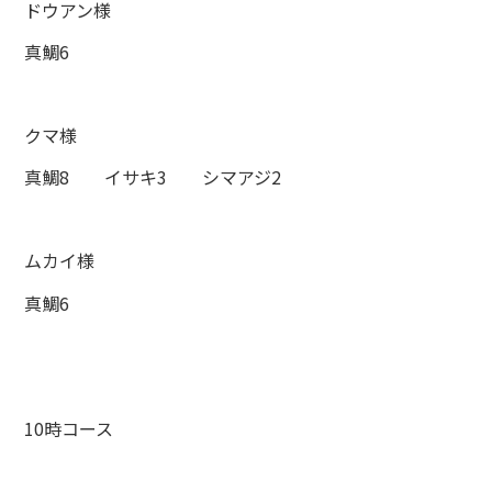
ドウアン様
真鯛6
クマ様
真鯛8 イサキ3 シマアジ2
ムカイ様
真鯛6
10時コース