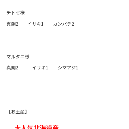
チトセ様
真鯛2 イサキ1 カンパチ2
マルタニ様
真鯛2 イサキ1 シマアジ1
【お土産】
大人気北海道産