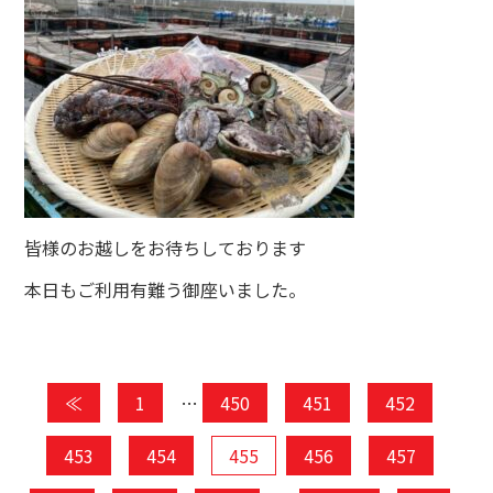
皆様のお越しをお待ちしております
本日もご利用有難う御座いました。
≪
1
…
450
451
452
453
454
455
456
457