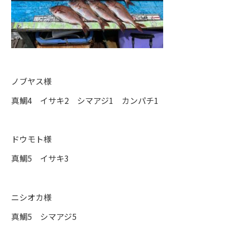
ノブヤス様
真鯛4 イサキ2 シマアジ1 カンパチ1
ドウモト様
真鯛5 イサキ3
ニシオカ様
真鯛5 シマアジ5