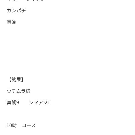
カンパチ
真鯛
【釣果】
ウチムラ様
真鯛9 シマアジ1
10時 コース