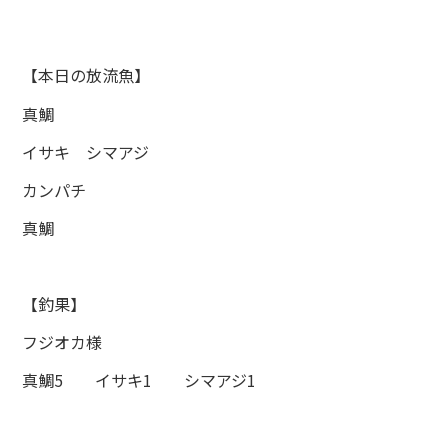
【本日の放流魚】
真鯛
イサキ シマアジ
カンパチ
真鯛
【釣果】
フジオカ様
真鯛5 イサキ1 シマアジ1