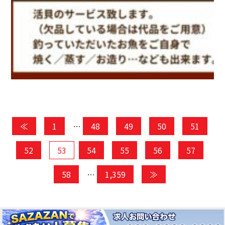
≪
1
…
48
49
50
51
52
53
54
55
56
57
58
…
1,359
≫