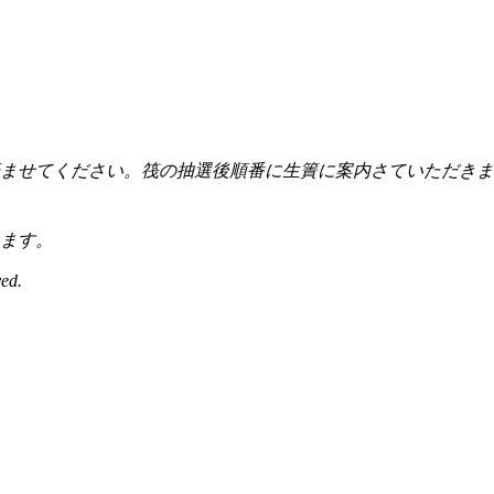
付を済ませてください。筏の抽選後順番に生簀に案内さていただ
ます。
ed.