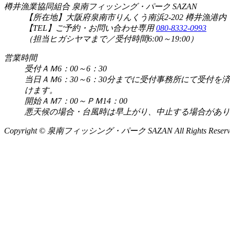
樽井漁業協同組合 泉南フィッシング・パーク SAZAN
【所在地】大阪府泉南市りんくう南浜2-202 樽井漁港内
【TEL】ご予約・お問い合わせ専用
080-8332-0993
（担当ヒガシヤマまで／受付時間6:00～19:00）
営業時間
受付ＡＭ6：00～6：30
当日ＡＭ6：30～6：30分までに受付事務所にて受
けます。
開始ＡＭ7：00～ＰＭ14：00
悪天候の場合・台風時は早上がり、中止する場合があり
Copyright © 泉南フィッシング・パーク SAZAN All Rights Reserv