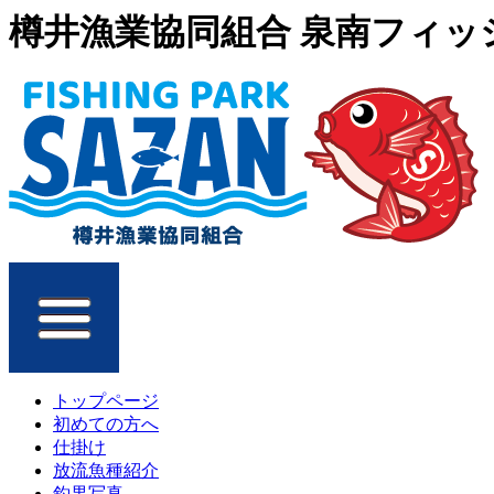
樽井漁業協同組合 泉南フィッシ
トップページ
初めての方へ
仕掛け
放流魚種紹介
釣果写真